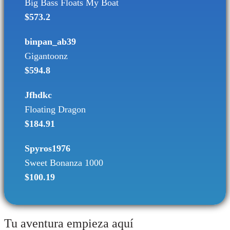
Big Bass Floats My Boat
$573.2
binpan_ab39
Gigantoonz
$594.8
Jfhdkc
Floating Dragon
$184.91
Spyros1976
Sweet Bonanza 1000
$100.19
Tu aventura empieza aquí