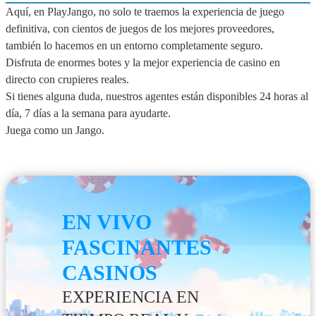
Aquí, en PlayJango, no solo te traemos la experiencia de juego
definitiva, con cientos de juegos de los mejores proveedores,
también lo hacemos en un entorno completamente seguro.
Disfruta de enormes botes y la mejor experiencia de casino en
directo con crupieres reales.
Si tienes alguna duda, nuestros agentes están disponibles 24 horas al
día, 7 días a la semana para ayudarte.
Juega como un Jango.
EN VIVO
FASCINANTES
CASINOS
EXPERIENCIA EN