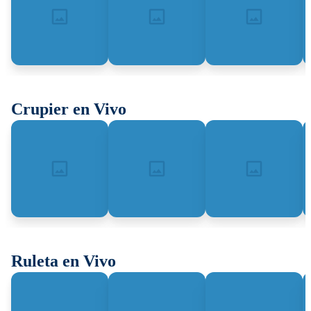
Crupier en Vivo
Ruleta en Vivo